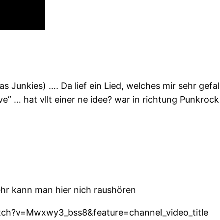
unkies) …. Da lief ein Lied, welches mir sehr gefall
e” … hat vllt einer ne idee? war in richtung Punkrock
ehr kann man hier nich raushören
atch?v=Mwxwy3_bss8&feature=channel_video_title