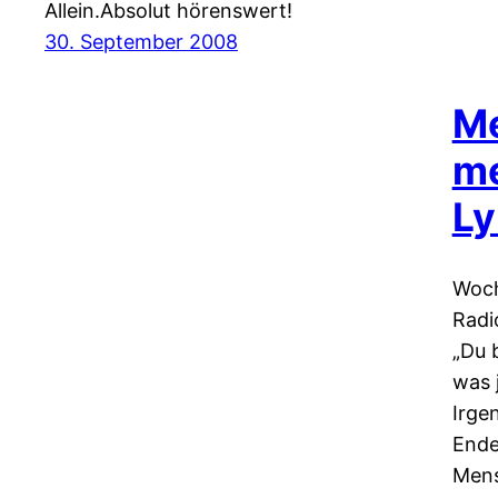
Allein.Absolut hörenswert!
30. September 2008
Me
me
Ly
Woch
Radi
„Du 
was 
Irge
Ende
Mens