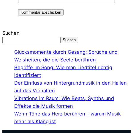
A
l
Suchen
t
Suchen
e
Glücksmomente durch Gesang: Sprüche und
r
Weisheiten, die die Seele berühren
n
Begriffe im Song: Wie man Liedtitel richtig
a
identifiziert
t
Der Einfluss von Hintergrundmusik in den Hallen
i
auf das Verhalten
v
Vibrations im Raum: Wie Beats, Synths und
e
Effekte die Musik formen
:
Wenn Töne das Herz berühren – warum Musik
mehr als Klang ist