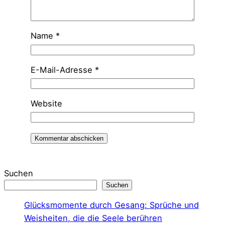
Name
*
E-Mail-Adresse
*
Website
A
l
Suchen
t
Suchen
e
Glücksmomente durch Gesang: Sprüche und
r
Weisheiten, die die Seele berühren
n