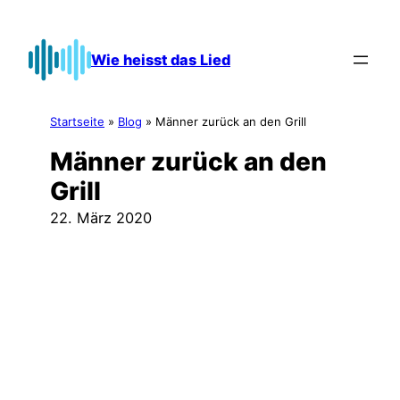
Zum
Inhalt
Wie heisst das Lied
springen
Startseite
»
Blog
»
Männer zurück an den Grill
Männer zurück an den
Grill
22. März 2020